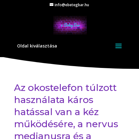
info@ebetegbar.hu
Oldal kiválasztása
Az okostelefon túlzott
használata káros
hatással van a kéz
működésére, a nervus
medianusra és a