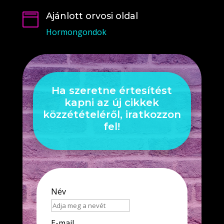
Ajánlott orvosi oldal

Hormongondok
Ha szeretne értesítést
kapni az új cikkek
közzétételéről, iratkozzon
fel!
Név
E-mail