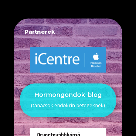
Partnerek
Hormongondok-blog
(tanácsok endokrin betegeknek)