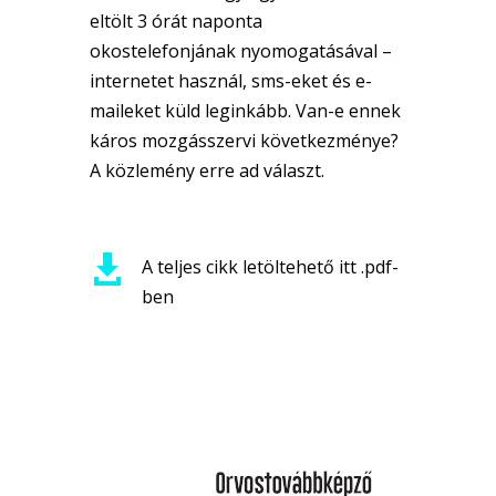
eltölt 3 órát naponta
okostelefonjának nyomogatásával –
internetet használ, sms-eket és e-
maileket küld leginkább. Van-e ennek
káros mozgásszervi következménye?
A közlemény erre ad választ.

A teljes cikk letöltehető itt .pdf-
ben