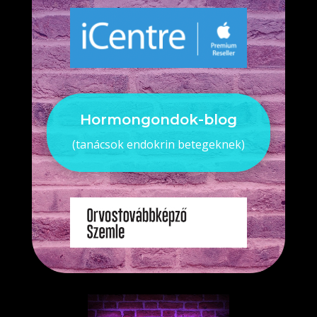
Hormongondok-blog
(tanácsok endokrin betegeknek)