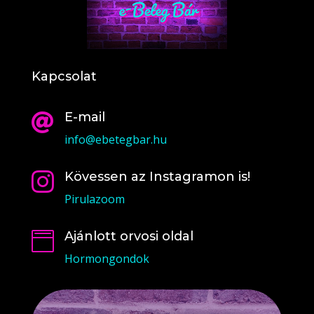
Kapcsolat
E-mail

info@ebetegbar.hu
Kövessen az Instagramon is!

Pirulazoom
Ajánlott orvosi oldal

Hormongondok