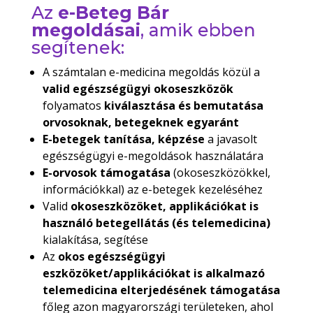
Az
e-Beteg Bár
megoldásai
, amik ebben
segítenek:
A számtalan e-medicina megoldás közül a
valid egészségügyi okoseszközök
folyamatos
kiválasztása és bemutatása
orvosoknak, betegeknek egyaránt
E-betegek tanítása, képzése
a javasolt
egészségügyi e-megoldások használatára
E-orvosok támogatása
(okoseszközökkel,
információkkal) az e-betegek kezeléséhez
Valid
okoseszközöket, applikációkat is
használó betegellátás (és
telemedicina)
kialakítása, segítése
Az
okos egészségügyi
eszközöket/applikációkat is alkalmazó
telemedicina elterjedésének támogatása
főleg azon magyarországi területeken, ahol