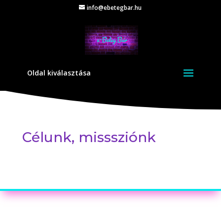
info@ebetegbar.hu
Oldal kiválasztása
Célunk, misssziónk