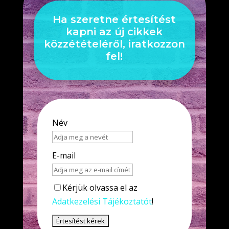
Ha szeretne értesítést
kapni az új cikkek
közzétételéről, iratkozzon
fel!
Név
E-mail
Kérjük olvassa el az
Adatkezelési Tájékoztatót
!