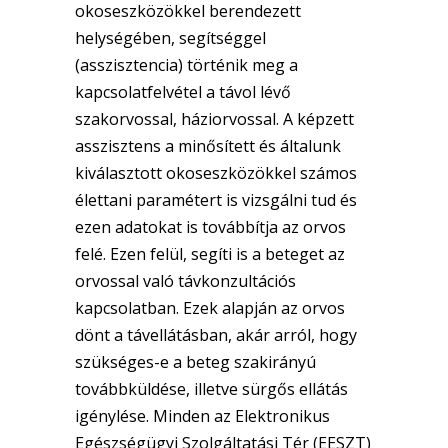
okoseszközökkel berendezett
helységében, segítséggel
(asszisztencia) történik meg a
kapcsolatfelvétel a távol lévő
szakorvossal, háziorvossal. A képzett
asszisztens a minősített és általunk
kiválasztott okoseszközökkel számos
élettani paramétert is vizsgálni tud és
ezen adatokat is továbbítja az orvos
felé. Ezen felül, segíti is a beteget az
orvossal való távkonzultációs
kapcsolatban. Ezek alapján az orvos
dönt a távellátásban, akár arról, hogy
szükséges-e a beteg szakirányú
továbbküldése, illetve sürgős ellátás
igénylése. Minden az Elektronikus
Egészségügyi Szolgáltatási Tér (EESZT)