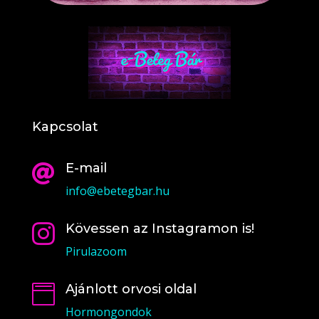
Kapcsolat
E-mail

info@ebetegbar.hu
Kövessen az Instagramon is!

Pirulazoom
Ajánlott orvosi oldal

Hormongondok