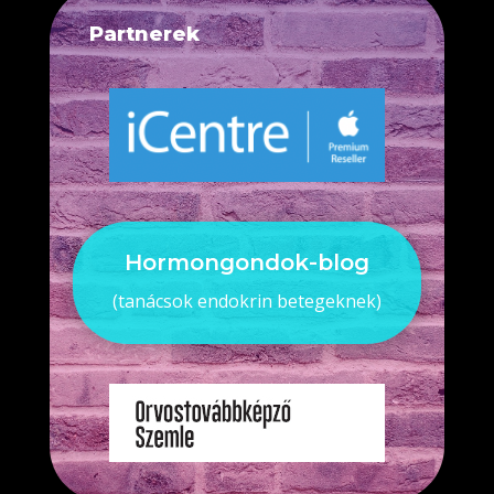
Partnerek
Hormongondok-blog
(tanácsok endokrin betegeknek)