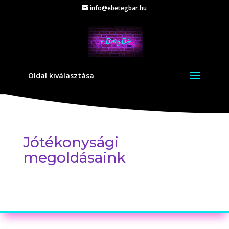
info@ebetegbar.hu
Oldal kiválasztása
Jótékonysági
megoldásaink