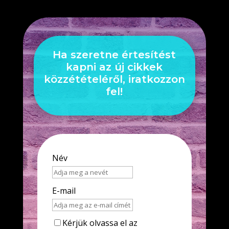
Ha szeretne értesítést
kapni az új cikkek
közzétételéről, iratkozzon
fel!
Név
E-mail
Kérjük olvassa el az