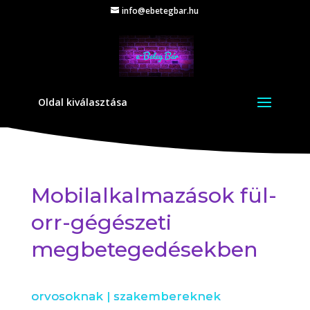
info@ebetegbar.hu
Oldal kiválasztása
Mobilalkalmazások fül-
orr-gégészeti
megbetegedésekben
orvosoknak
|
szakembereknek