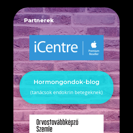
Partnerek
Hormongondok-blog
(tanácsok endokrin betegeknek)