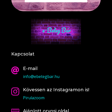
Kapcsolat
E-mail

info@ebetegbar.hu
Kövessen az Instagramon is!

Pirulazoom
Ajánlott orvosi oldal