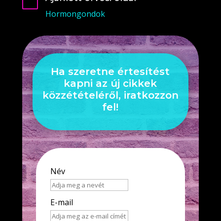

Hormongondok
Ha szeretne értesítést
kapni az új cikkek
közzétételéről, iratkozzon
fel!
Név
E-mail