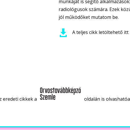
munkáját is segítő alkalmazások
radiológusok számára. Ezek közü
jól működőket mutatom be.

A teljes cikk letöltehető it
z eredeti cikkek a
oldalán is olvashatóa