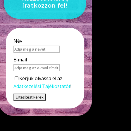
iratkozzon fel!
Név
E-mail
Kérjük olvassa el az
Adatkezelési Tájékoztatót
!