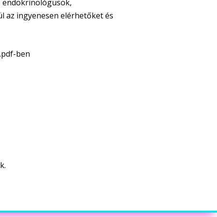
: endokrinológusok,
l az ingyenesen elérhetőket és
t .pdf-ben
k.