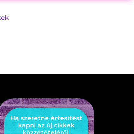
kek
Ha szeretne értesítést
kapni az új cikkek
közzétételéről,