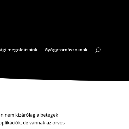
ági megoldásaink
Gyógytornászoknak
n nem kizárólag a betegek
plikációk, de vannak az orvos