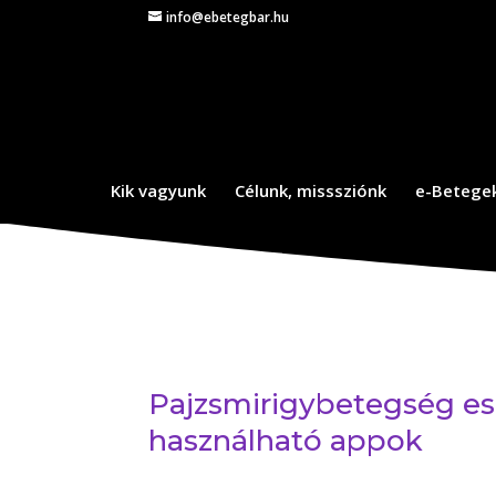
info@ebetegbar.hu
Kik vagyunk
Célunk, misssziónk
e-Betege
Pajzsmirigybetegség e
használható appok