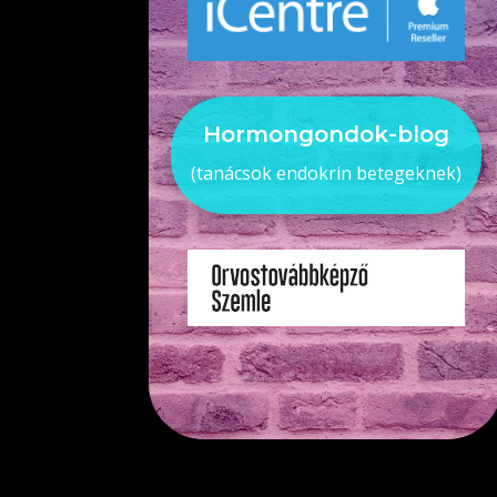
Hormongondok-blog
(tanácsok endokrin betegeknek)