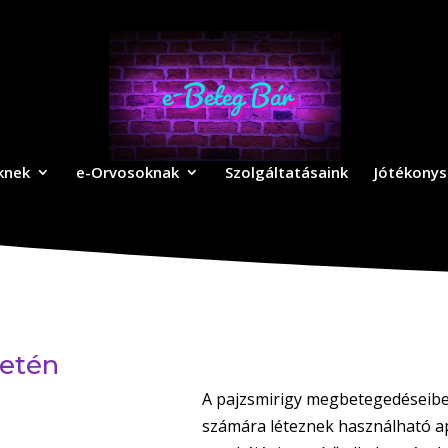
knek
e-Orvosoknak
Szolgáltatásaink
Jótékonys
setén
A pajzsmirigy megbetegedéseibe
számára léteznek használható ap