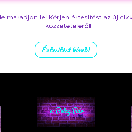
e maradjon le! Kérjen értesítést az új cik
közzétételéről!
Értesítést kérek!