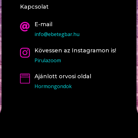
Kapcsolat
E-mail

info@ebetegbar.hu
Kövessen az Instagramon is!

Pirulazoom
Ajánlott orvosi oldal

Hormongondok