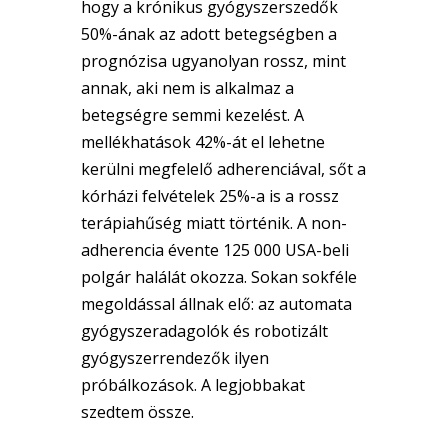
hogy a krónikus gyógyszerszedők
50%-ának az adott betegségben a
prognózisa ugyanolyan rossz, mint
annak, aki nem is alkalmaz a
betegségre semmi kezelést. A
mellékhatások 42%-át el lehetne
kerülni megfelelő adherenciával, sőt a
kórházi felvételek 25%-a is a rossz
terápiahűség miatt történik. A non-
adherencia évente 125 000 USA-beli
polgár halálát okozza. Sokan sokféle
megoldással állnak elő: az automata
gyógyszeradagolók és robotizált
gyógyszerrendezők ilyen
próbálkozások. A legjobbakat
szedtem össze.