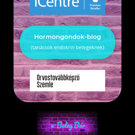
Hormongondok-blog
(tanácsok endokrin betegeknek)