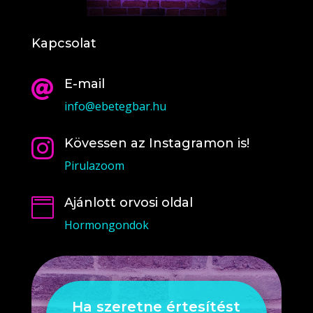
Kapcsolat
E-mail

info@ebetegbar.hu
Kövessen az Instagramon is!

Pirulazoom
Ajánlott orvosi oldal

Hormongondok
Ha szeretne értesítést