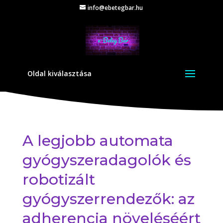
info@ebetegbar.hu
Oldal kiválasztása
A legjobb automata
gyógyszeradagolók és
robotizált
gyógyszerrendezők: az
adherencia növeléséért