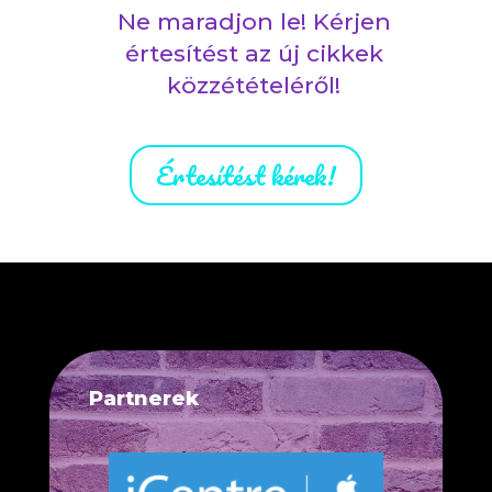
Ne maradjon le! Kérjen
értesítést az új cikkek
közzétételéről!
Értesítést kérek!
Partnerek