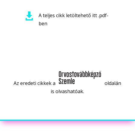

A teljes cikk letöltehető itt .pdf-
ben
Az eredeti cikkek a
oldalán
is olvashatóak.