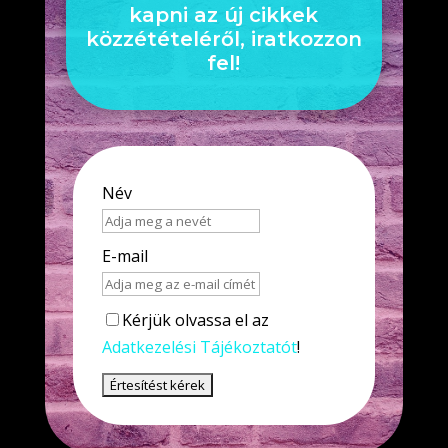
kapni az új cikkek
közzétételéről, iratkozzon
fel!
Név
E-mail
Kérjük olvassa el az
Adatkezelési Tájékoztatót
!