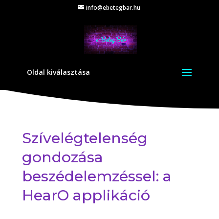
info@ebetegbar.hu
Oldal kiválasztása
Szívelégtelenség
gondozása
beszédelemzéssel: a
HearO applikáció