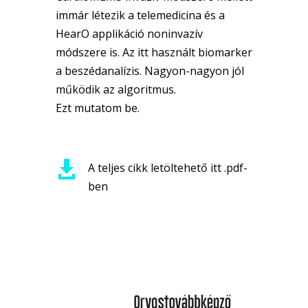
immár létezik a telemedicina és a
HearO applikáció noninvazív
módszere is. Az itt használt biomarker
a beszédanalízis. Nagyon-nagyon jól
működik az algoritmus.
Ezt mutatom be.

A teljes cikk letöltehető itt .pdf-
ben