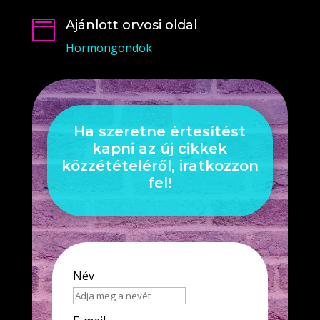
Ajánlott orvosi oldal

Hormongondok
Ha szeretne értesítést
kapni az új cikkek
közzétételéről, iratkozzon
fel!
Név