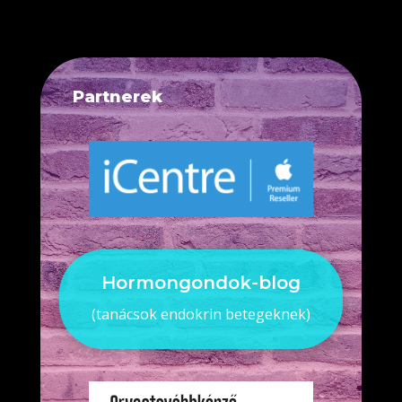
Partnerek
Hormongondok-blog
(tanácsok endokrin betegeknek)