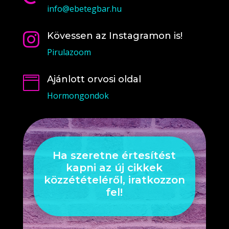
info@ebetegbar.hu
Kövessen az Instagramon is!

Pirulazoom
Ajánlott orvosi oldal

Hormongondok
Ha szeretne értesítést
kapni az új cikkek
közzétételéről, iratkozzon
fel!