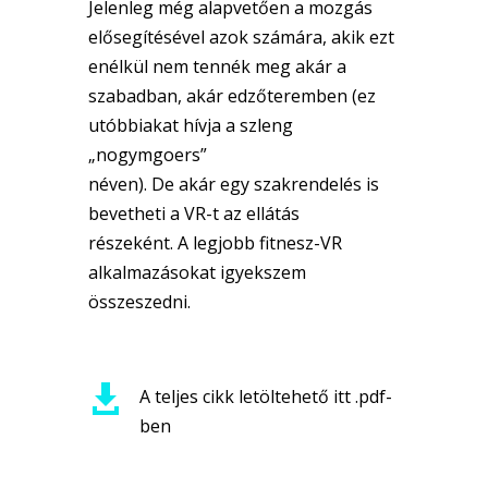
Jelenleg még alapvetően a mozgás
elősegítésével azok számára, akik ezt
enélkül nem tennék meg akár a
szabadban, akár edzőteremben (ez
utóbbiakat hívja a szleng
„nogymgoers”
néven). De akár egy szakrendelés is
bevetheti a VR-t az ellátás
részeként. A legjobb fitnesz-VR
alkalmazásokat igyekszem
összeszedni.

A teljes cikk letöltehető itt .pdf-
ben