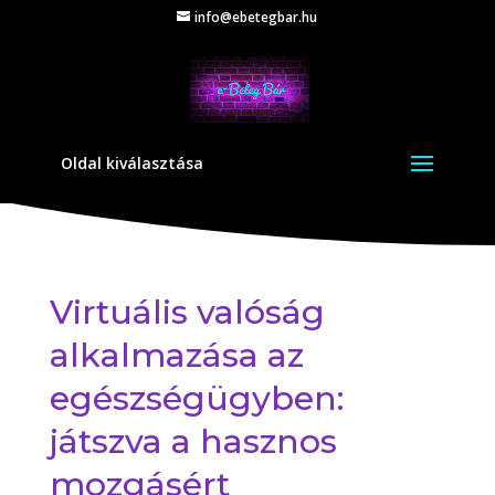
info@ebetegbar.hu
Oldal kiválasztása
Virtuális valóság
alkalmazása az
egészségügyben:
játszva a hasznos
mozgásért