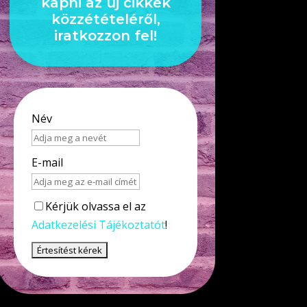
kapni az új cikkek
közzétételéről,
iratkozzon fel!
Név
E-mail
Kérjük olvassa el az
Adatkezelési Tájékoztatót
!