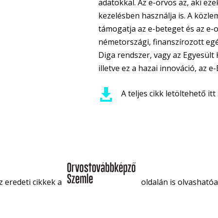
adatokkal. Az e-orvos az, aki eze
kezelésben használja is. A közle
támogatja az e-beteget és az e-o
németországi, finanszírozott eg
Diga rendszer, vagy az Egyesült
illetve ez a hazai innováció, az e

A teljes cikk letöltehető it
z eredeti cikkek a
oldalán is olvashatóa