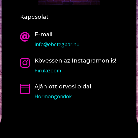
Kapcsolat
E-mail

info@ebetegbar.hu
Kövessen az Instagramon is!

Pirulazoom
Ajánlott orvosi oldal

Hormongondok