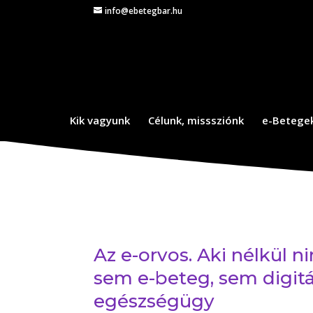
info@ebetegbar.hu
Kik vagyunk
Célunk, misssziónk
e-Betege
Az e-orvos. Aki nélkül n
sem e-beteg, sem digitá
egészségügy