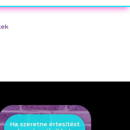
kek
Ha szeretne értesítést