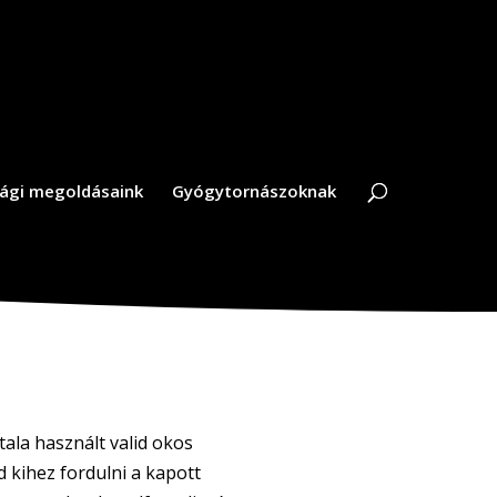
ági megoldásaink
Gyógytornászoknak
ltala használt valid okos
 kihez fordulni a kapott