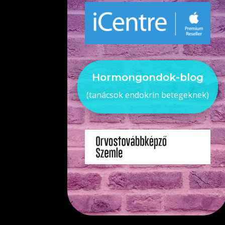
Hormongondok-blog
(tanácsok endokrin betegeknek)