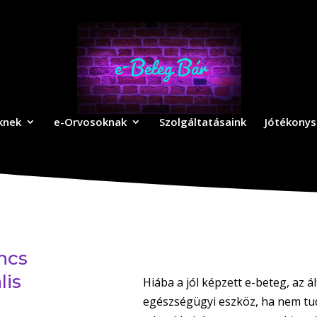
knek
e-Orvosoknak
Szolgáltatásaink
Jótékonys
incs
lis
Hiába a jól képzett e-beteg, az á
egészségügyi eszköz, ha nem tud