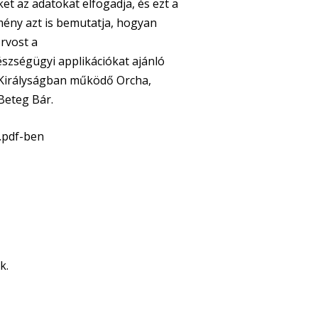
ket az adatokat elfogadja, és ezt a
mény azt is bemutatja, hogyan
rvost a
észségügyi applikációkat ajánló
 Királyságban működő Orcha,
-Beteg Bár.
t .pdf-ben
k.