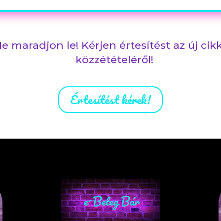
e maradjon le! Kérjen értesítést az új cik
közzétételéről!
Értesítést kérek!