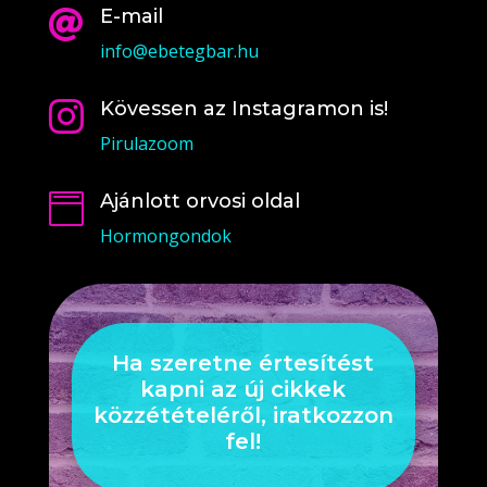
E-mail

info@ebetegbar.hu
Kövessen az Instagramon is!

Pirulazoom
Ajánlott orvosi oldal

Hormongondok
Ha szeretne értesítést
kapni az új cikkek
közzétételéről, iratkozzon
fel!