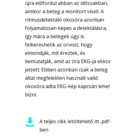
újra előfordul abban az időszakban,
amikor a beteg a monitort viseli. A
ritmusdetektáló okosóra azonban
folyamatosan képes a detektálásra,
így mára a betegek úgy is
felkereshetik az orvost, hogy
elmondják, mit éreztek, és
bemutatják, amit az óra EKG-ja ekkor
jelzett. Ebben azonban csak a beteg
által megfelelően használt valid
okosóra adta EKG-kép kapcsán lehet
bízni.

A teljes cikk letöltehető itt .pdf-
ben