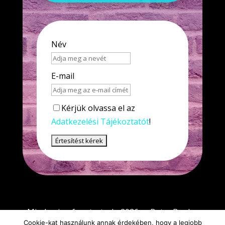
Név
E-mail
Kérjük olvassa el az
Adatkezelési Tájékoztatót
!
Minden jog fenntartva! - 2026 - eBetegBar.hu
Cookie-kat használunk annak érdekében, hogy a legjobb