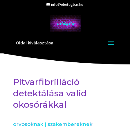
info@ebetegbar.hu
Oldal kiválasztása
Pitvarfibrilláció
detektálása valid
okosórákkal
orvosoknak
|
szakembereknek